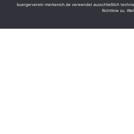
buergerverein-merkenich.de verwendet ausschließlich techn
Richtlinie zu. W
Bürgerverein Merkenich e.V.
Herzlich w
Merkenich 
Der Bürgerve
Vereinigung 
Merkenicher
Zu den Ziele
Landschafts