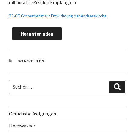
mit anschließenden Empfang ein.
23-05 Gottesdienst zur Entwidmung der Andreaskirche
Herunterladen
KATEGORIEN
SONSTIGES
Suche
Suche
nach:
Geruchsbelästigungen
Hochwasser