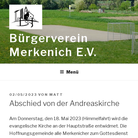
Zum
Inhalt
springen
Bürgerverein
Merkenich E.V.
Menü
VERÖFFENTLICHT
02/05/2023
VON
MATT
AM
Abschied von der Andreaskirche
Am Donnerstag, den 18. Mai 2023 (Himmelfahrt) wird die
evangelische Kirche an der Hauptstraße entwidmet. Die
Hoffnungsgemeinde alle Merkenicher zum Gottesdienst