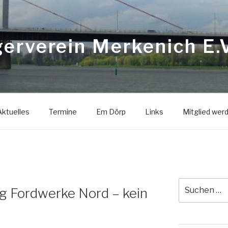
erverein Merkenich E.V
Aktuelles
Termine
Em Dörp
Links
Mitglied wer
Suche
g Fordwerke Nord – kein
nach: