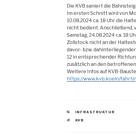
Die KVB saniert die Bahnsteig
Im ersten Schnitt wird von Mon
10.08.2024 ca. 18 Uhr die Hal
nicht bedient. Anschließend,
Samstag, 24.08.2024 ca. 18 Uh
Zollstock nicht an der Halteste
davor- bzw. dahinterliegenden
12 in entsprechender Richtun
zusätzlich an den betroffene
Weitere Infos auf KVB-Bauste
https://www.kvb.koeln/fahrti
KATEGORIEN
INFRASTRUKTUR
SCHLAGWÖRTER
KVB