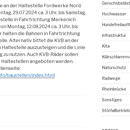
Geruchsbeläs
e an der Haltestelle Fordwerke Nord.
tag, 29.07.2024 ca. 3 Uhr, bis Samstag,
Hochwasser
testelle in Fahrtrichtung Merkenich
Hundefreilauff
von Montag, 12.08.2024 ca. 3 Uhr, bis
r halten die Bahnen in Fahrtrichtung
Infrastruktur
lle. Alternativ bittet die KVB an der
Kita
 Haltestelle auszusteigen und die Linie
g zu nutzen. Auch KVB-Räder sollen
Klärschlammv
n Haltestellen angeboten werden.
Naturschutz
llenseite:
nfo/baustellen/index.html
Radwege
Rheinbrücke
Sonstiges
Störfallbetrie