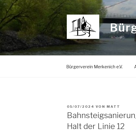
Zum
Inhalt
springen
Bürg
Bürgerverein Merkenich e.V.
VERÖFFENTLICHT
05/07/2024
VON
MATT
AM
Bahnsteigsanierun
Halt der Linie 12