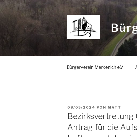
Zum
Inhalt
springen
Bürg
Bürgerverein Merkenich e.V.
VERÖFFENTLICHT
08/05/2024
VON
MATT
AM
Bezirksvertretung 
Antrag für die Aufs