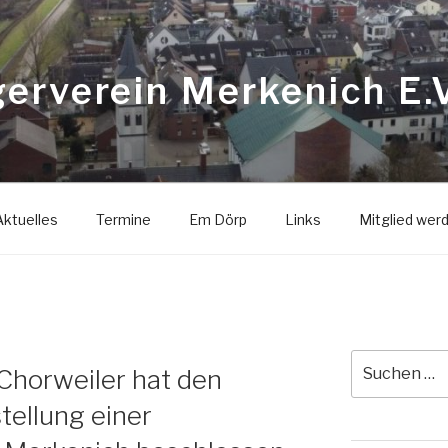
erverein Merkenich E.V
Aktuelles
Termine
Em Dörp
Links
Mitglied wer
Suche
Chorweiler hat den
nach:
tellung einer