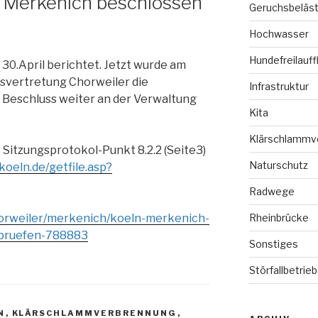
n Merkenich beschlossen
Geruchsbeläs
Hochwasser
Hundefreilauff
30.April berichtet. Jetzt wurde am
rksvertretung Chorweiler die
Infrastruktur
n Beschluss weiter an der Verwaltung
Kita
Klärschlammv
 Sitzungsprotokol-Punkt 8.2.2 (Seite3)
Naturschutz
koeln.de/getfile.asp?
Radwege
horweiler/merkenich/koeln-merkenich-
Rheinbrücke
t-pruefen-788883
Sonstiges
Störfallbetrie
N
,
KLÄRSCHLAMMVERBRENNUNG
,