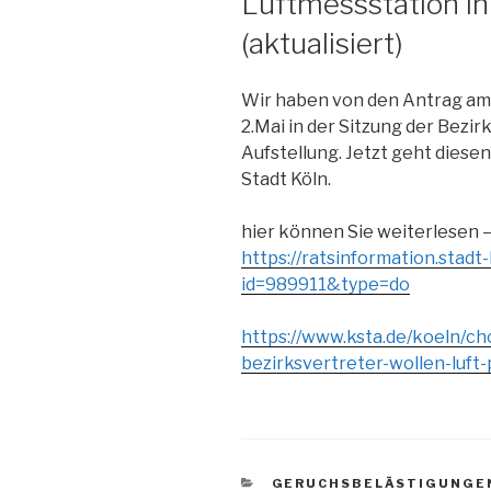
Luftmessstation i
(aktualisiert)
Wir haben von den Antrag am 
2.Mai in der Sitzung der Bezi
Aufstellung. Jetzt geht diese
Stadt Köln.
hier können Sie weiterlesen –
https://ratsinformation.stadt-
id=989911&type=do
https://www.ksta.de/koeln/c
bezirksvertreter-wollen-luf
KATEGORIEN
GERUCHSBELÄSTIGUNGE