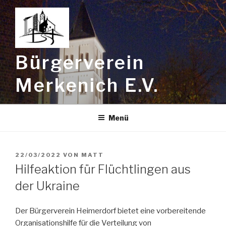
Zum
Inhalt
springen
Bürgerverein
Merkenich E.V.
Menü
VERÖFFENTLICHT
22/03/2022
VON
MATT
AM
Hilfeaktion für Flüchtlingen aus
der Ukraine
Der Bürgerverein Heimerdorf bietet eine vorbereitende
Organisationshilfe für die Verteilung von