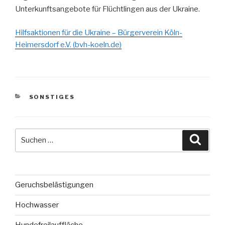
Unterkunftsangebote für Flüchtlingen aus der Ukraine.
Hilfsaktionen für die Ukraine – Bürgerverein Köln-
Heimersdorf e.V. (bvh-koeln.de)
KATEGORIEN
SONSTIGES
Suche
Suche
nach:
Geruchsbelästigungen
Hochwasser