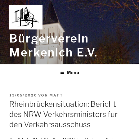
Zum
Inhalt
springen
Bürgerverein
Merkenich E.V.
Menü
VERÖFFENTLICHT
13/05/2020
VON
MATT
AM
Rheinbrückensituation: Bericht
des NRW Verkehrsministers für
den Verkehrsausschuss