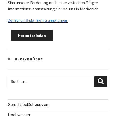
Sinn unserer Forderung nach einer zeitnahen Bürger-
Informationsveranstaltung hier bei uns in Merkenich.
Den Bericht finden Sie hier angehangen.
Herunterladen
KATEGORIEN
RHEINBRÜCKE
Suche
Suche
nach:
Geruchsbelästigungen
Hochwasser