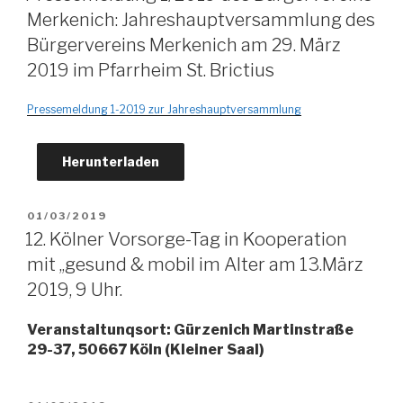
Merkenich: Jahreshauptversammlung des
Bürgervereins Merkenich am 29. März
2019 im Pfarrheim St. Brictius
Pressemeldung 1-2019 zur Jahreshauptversammlung
Herunterladen
VERÖFFENTLICHT
01/03/2019
AM
12. Kölner Vorsorge-Tag in Kooperation
mit ,,gesund & mobil im Alter am 13.März
2019, 9 Uhr.
Veranstaltunqsort: Gürzenich Martinstraße
29-37, 50667 Köln (Kleiner Saal)