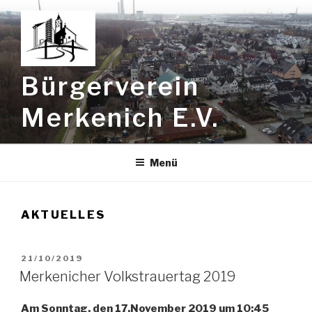
Zum
Inhalt
springen
Bürgerverein
Merkenich E.V.
Menü
AKTUELLES
VERÖFFENTLICHT
21/10/2019
AM
Merkenicher Volkstrauertag 2019
Am Sonntag, den 17.November 2019 um 10:45