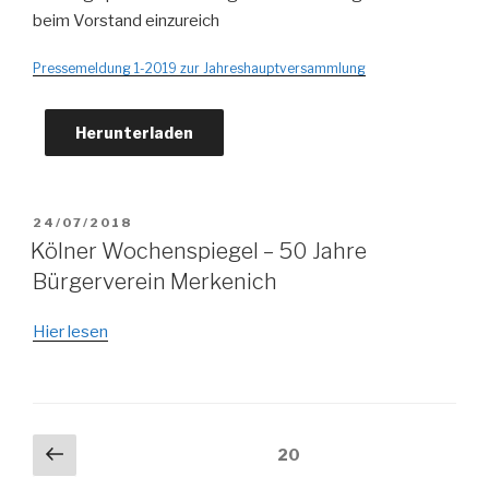
beim Vorstand einzureich
Pressemeldung 1-2019 zur Jahreshauptversammlung
Herunterladen
VERÖFFENTLICHT
24/07/2018
AM
Kölner Wochenspiegel – 50 Jahre
Bürgerverein Merkenich
Hier lesen
Seitennummerierung
Vorherige
Seite
20
Seite
der