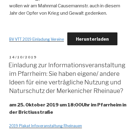
wollen wir am Mahnmal Causemannstr. auch in diesem
Jahr der Opfer von Krieg und Gewalt gedenken.
Herunterladen
BV VTT 2019 Einladung Vereine
VERÖFFENTLICHT
14/10/2019
AM
Einladung zur Informationsveranstaltung
im Pfarrheim: Sie haben eigene/ andere
Ideen für eine verträgliche Nutzung und
Naturschutz der Merkenicher Rheinaue?
am 25. Oktober 2019 um 18:00Uhr
im Pfarrheim in
der Brictiusstraße
2019 Plakat Infoveranstaltung Rheinauen