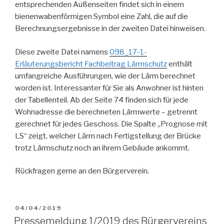
entsprechenden Außenseiten findet sich in einem
bienenwabenförmigen Symbol eine Zahl, die auf die
Berechnungsergebnisse in der zweiten Datei hinweisen.
Diese zweite Datei namens
098_17-1-
Erläuterungsbericht Fachbeitrag Lärmschutz
enthält
umfangreiche Ausführungen, wie der Lärm berechnet
worden ist. Interessanter für Sie als Anwohner ist hinten
der Tabellenteil. Ab der Seite 74 finden sich für jede
Wohnadresse die berechneten Lärmwerte – getrennt
gerechnet für jedes Geschoss. Die Spalte „Prognose mit
LS“ zeigt, welcher Lärm nach Fertigstellung der Brücke
trotz Lärmschutz noch an ihrem Gebäude ankommt.
Rückfragen gerne an den Bürgerverein.
VERÖFFENTLICHT
04/04/2019
AM
Pressemeldung 1/2019 des Bürgervereins