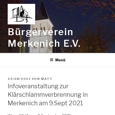
Zum
Inhalt
springen
Bürgerverein
Merkenich E.V.
Menü
VERÖFFENTLICHT
23/08/2021
VON
MATT
AM
Infoveranstaltung zur
Klärschlammverbrennung in
Merkenich am 9.Sept 2021