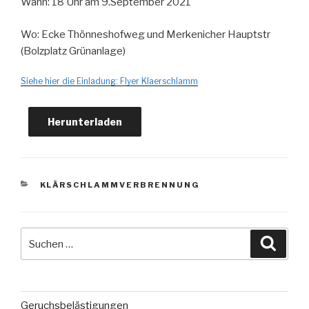
Wann: 18 Uhr am 9.September 2021
Wo: Ecke Thönneshofweg und Merkenicher Hauptstr
(Bolzplatz Grünanlage)
Siehe hier die Einladung: Flyer Klaerschlamm
Herunterladen
KATEGORIEN
KLÄRSCHLAMMVERBRENNUNG
Suche
Suche
nach:
Geruchsbelästigungen