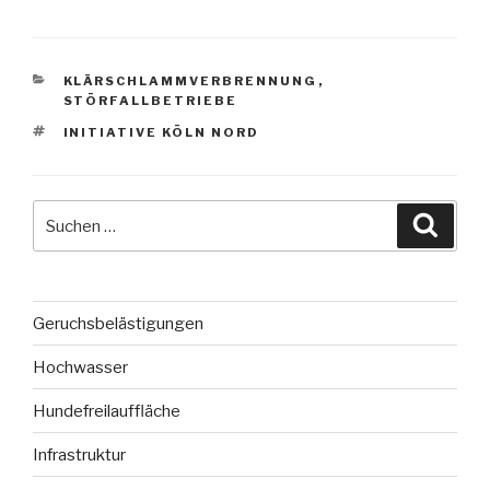
KATEGORIEN
KLÄRSCHLAMMVERBRENNUNG
,
STÖRFALLBETRIEBE
SCHLAGWÖRTER
INITIATIVE KÖLN NORD
Suche
Suche
nach:
Geruchsbelästigungen
Hochwasser
Hundefreilauffläche
Infrastruktur