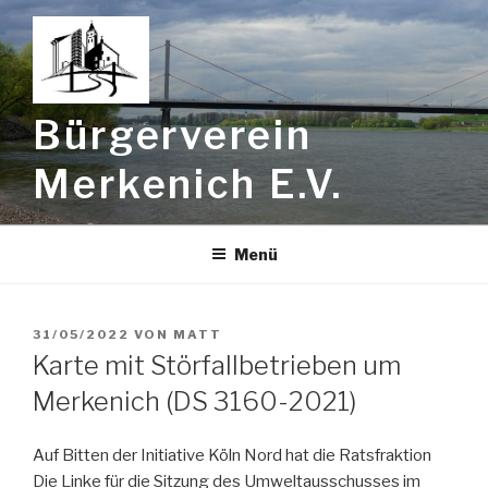
Zum
Inhalt
springen
Bürgerverein
Merkenich E.V.
Menü
VERÖFFENTLICHT
31/05/2022
VON
MATT
AM
Karte mit Störfallbetrieben um
Merkenich (DS 3160-2021)
Auf Bitten der Initiative Köln Nord hat die Ratsfraktion
Die Linke für die Sitzung des Umweltausschusses im